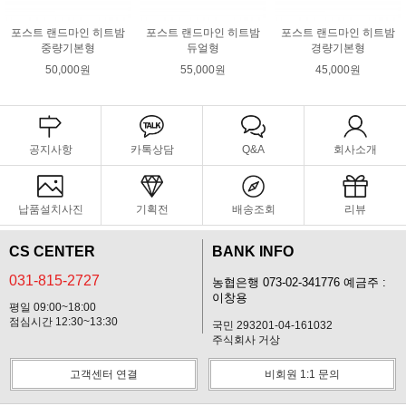
포스트 랜드마인 히트밤
포스트 랜드마인 히트밤
포스트 랜드마인 히트밤
중량기본형
듀얼형
경량기본형
50,000원
55,000원
45,000원
공지사항
카톡상담
Q&A
회사소개
납품설치사진
기획전
배송조회
리뷰
CS CENTER
BANK INFO
031-815-2727
농협은행 073-02-341776 예금주 :
이창용
평일 09:00~18:00
점심시간 12:30~13:30
국민 293201-04-161032
주식회사 거상
고객센터 연결
비회원 1:1 문의