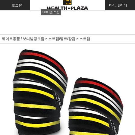
로그인
회원가입
주문조회
마이페이지
1,000원 적립
웨이트용품 / 보디빌딩크림
>
스트랩/벨트/장갑
>
스트랩