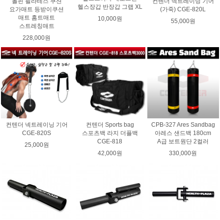
돌핀 필라테스 쿠션
컨텐더 넥트레이닝 기어
헬스장갑 반장갑 그랩 XL
요가매트 등받이쿠션
(가죽) CGE-820L
매트 홈트매트
10,000원
55,000원
스트레칭매트
228,000원
컨텐더 넥트레이닝 기어
컨텐더 Sports bag
CPB-327 Ares Sandbag
CGE-820S
스포츠백 라지 더플백
아레스 샌드백 180cm
CGE-818
A급 보트원단 2컬러
25,000원
42,000원
330,000원