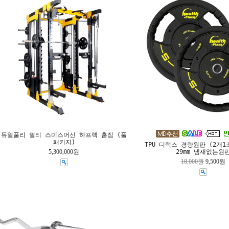
듀얼풀리 멀티 스미스머신 하프렉 홈짐 (풀
패키지)
TPU 디럭스 경량원판 (2개1
5,300,000원
29mm 냄새없는원
18,000원
9,500원