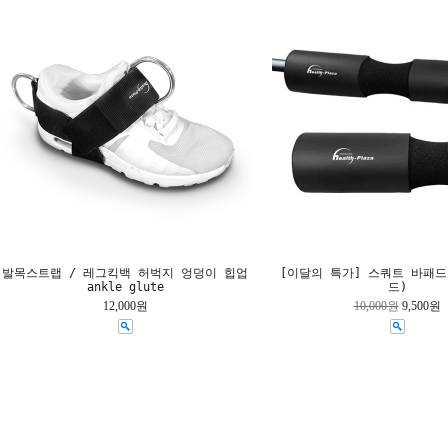
발목스트랩 / 레그킥백 허벅지 엉덩이 힙업
[이달의 특가] 스쿼트 바패
ankle glute
드)
12,000원
10,000원
9,500원