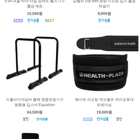
EVA 퍼즐 바닥 타일 짐매트 헬스기구
딥벨트 Dip Belt 중량 리프팅 딥스 풀업
홈짐 매트
턱걸이
10,500원
9,000원
이퀄라이저딥바 블랙 맨몸운동기구
웨이트 리프팅 역도벨트 허리보호대
평행봉 딥스바 Equalizer
트레이닝
64,500원
19,000원