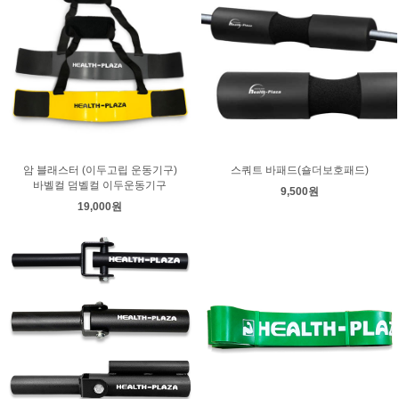
암 블래스터 (이두고립 운동기구)
스쿼트 바패드(숄더보호패드)
바벨컬 덤벨컬 이두운동기구
9,500원
19,000원