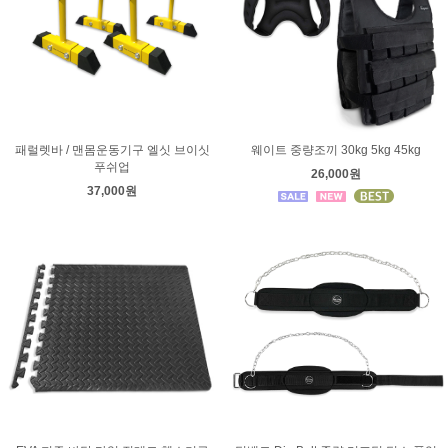
패럴렛바 / 맨몸운동기구 엘싯 브이싯
웨이트 중량조끼 30kg 5kg 45kg
푸쉬업
26,000원
37,000원