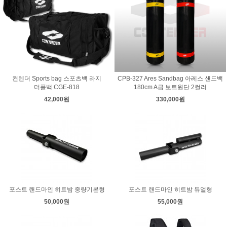
컨텐더 Sports bag 스포츠백 라지
CPB-327 Ares Sandbag 아레스 샌드백
더플백 CGE-818
180cm A급 보트원단 2컬러
42,000원
330,000원
포스트 랜드마인 히트밤 중량기본형
포스트 랜드마인 히트밤 듀얼형
50,000원
55,000원