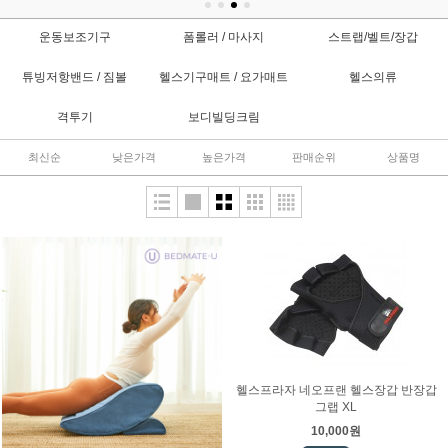
운동보조기구
폼롤러 / 마사지
스트랩/벨트/장갑
튜빙저항밴드 / 짐볼
헬스기구매트 / 요가매트
헬스의류
격투기
보디빌딩크림
최신순
낮은가격
높은가격
판매순위
상품명
헬스프라자 네오프랜 헬스장갑 반장갑
그랩 XL
10,000원