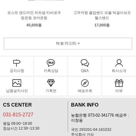
포스트 랜드마인 히트밤 티바로우
고무저항 풀업밴드 퍼플 턱걸이보조
등운동 코어운동
헬스밴드
45,000원
17,000원
더보기
(
1
/
8
)
+
공지사항
카톡상담
Q&A
회사소개
납품설치사진
기획전
배송조회
리뷰
CS CENTER
BANK INFO
031-815-2727
농협은행 073-02-341776 예금주 :
이창용
평일 09:00~18:00
점심시간 12:30~13:30
국민 293201-04-161032
주식회사 거상