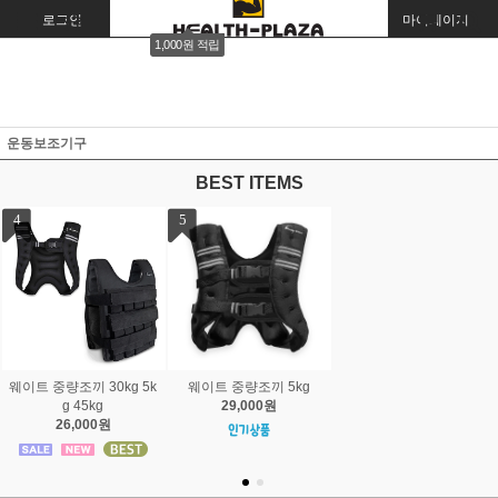
로그인
회원가입
주문조회
마이페이지
1,000원 적립
운동보조기구
BEST ITEMS
1
2
3
중량 락조마구리
경량 락조마구리
포스트 랜드마인 히트밤
15,000원
10,000원
티바로우 등운동 코어운
동
45,000원