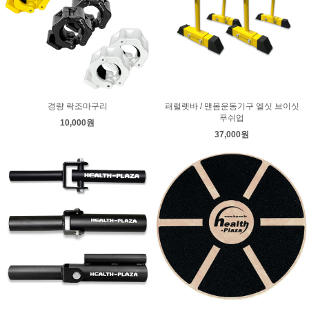
경량 락조마구리
패럴렛바 / 맨몸운동기구 엘싯 브이싯
푸쉬업
10,000원
37,000원