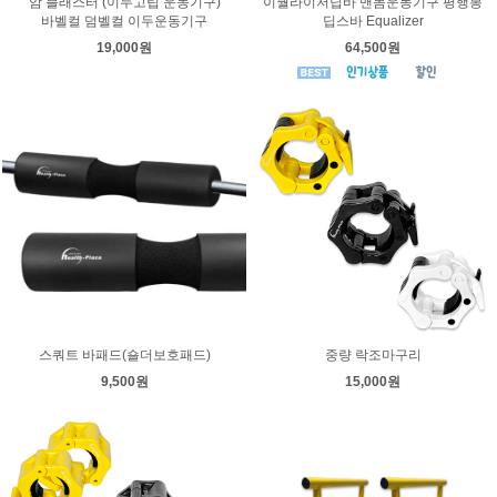
암 블래스터 (이두고립 운동기구)
이퀄라이저딥바 맨몸운동기구 평행봉
바벨컬 덤벨컬 이두운동기구
딥스바 Equalizer
19,000원
64,500원
스쿼트 바패드(숄더보호패드)
중량 락조마구리
9,500원
15,000원