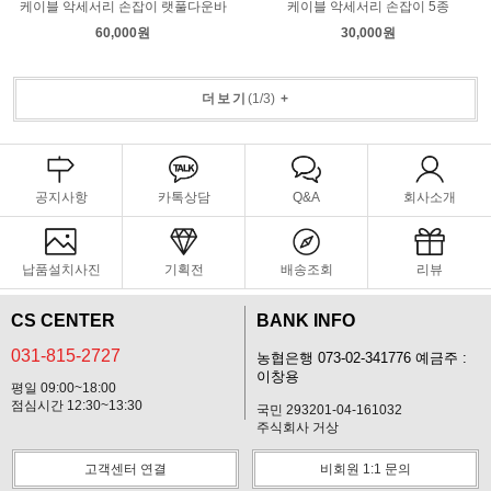
케이블 악세서리 손잡이 랫풀다운바
케이블 악세서리 손잡이 5종
60,000원
30,000원
더보기
(
1
/
3
)
+
공지사항
카톡상담
Q&A
회사소개
납품설치사진
기획전
배송조회
리뷰
CS CENTER
BANK INFO
031-815-2727
농협은행 073-02-341776 예금주 :
이창용
평일 09:00~18:00
점심시간 12:30~13:30
국민 293201-04-161032
주식회사 거상
고객센터 연결
비회원 1:1 문의