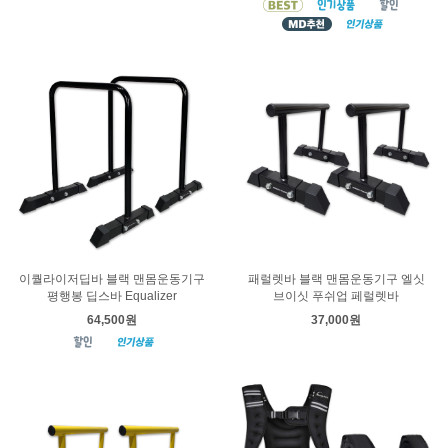
이퀄라이저딥바 블랙 맨몸운동기구
패럴렛바 블랙 맨몸운동기구 엘싯
평행봉 딥스바 Equalizer
브이싯 푸쉬업 페럴렛바
64,500원
37,000원