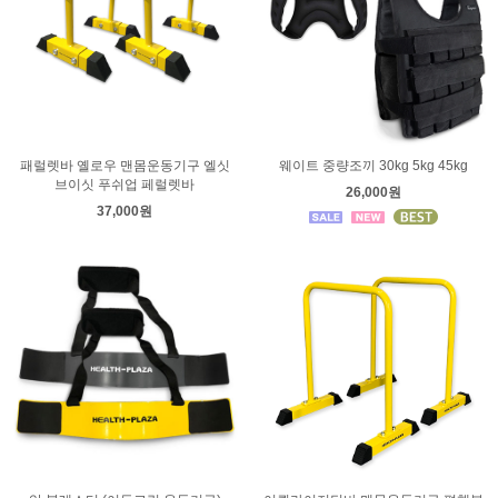
패럴렛바 옐로우 맨몸운동기구 엘싯
웨이트 중량조끼 30kg 5kg 45kg
브이싯 푸쉬업 페럴렛바
26,000원
37,000원