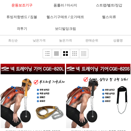
운동보조기구
폼롤러 / 마사지
스트랩/벨트/장갑
튜빙저항밴드 / 짐볼
헬스기구매트 / 요가매트
헬스의류
격투기
보디빌딩크림
최신순
낮은가격
높은가격
판매순위
상품명