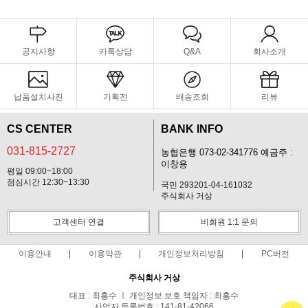
공지사항
카톡상담
Q&A
회사소개
납품설치사진
기획전
배송조회
리뷰
CS CENTER
BANK INFO
031-815-2727
농협은행 073-02-341776 예금주 :
이창용
평일 09:00~18:00
점심시간 12:30~13:30
국민 293201-04-161032
주식회사 거상
고객센터 연결
비회원 1:1 문의
이용안내
이용약관
개인정보처리방침
PC버전
주식회사 거상
대표 : 최홍수 ㅣ 개인정보 보호 책임자 : 최홍수
사업자 등록번호 : 141-81-42066