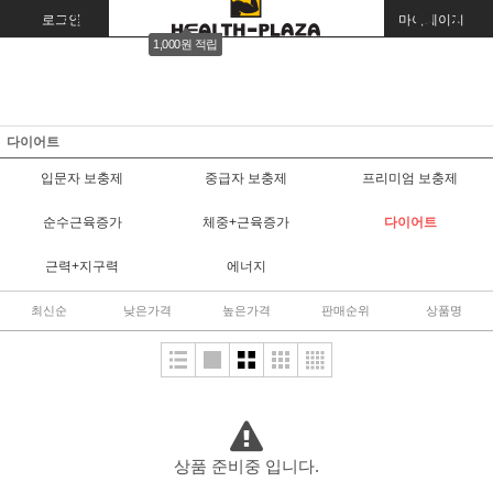
로그인
회원가입
주문조회
마이페이지
1,000원 적립
다이어트
입문자 보충제
중급자 보충제
프리미엄 보충제
순수근육증가
체중+근육증가
다이어트
근력+지구력
에너지
최신순
낮은가격
높은가격
판매순위
상품명
상품 준비중 입니다.