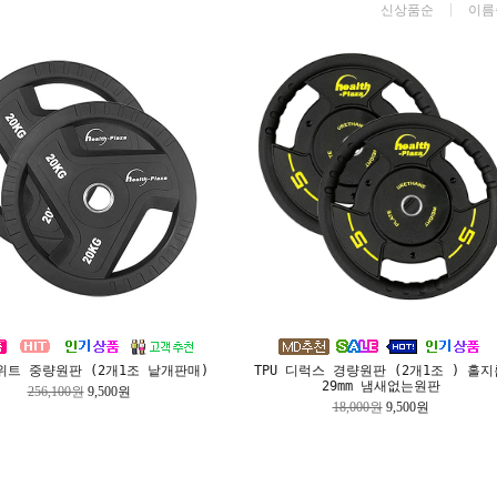
신상품순
이름
스위트 중량원판 (2개1조 낱개판매)
TPU 디럭스 경량원판 (2개1조 ) 홀지
29mm 냄새없는원판
256,100원
9,500원
18,000원
9,500원