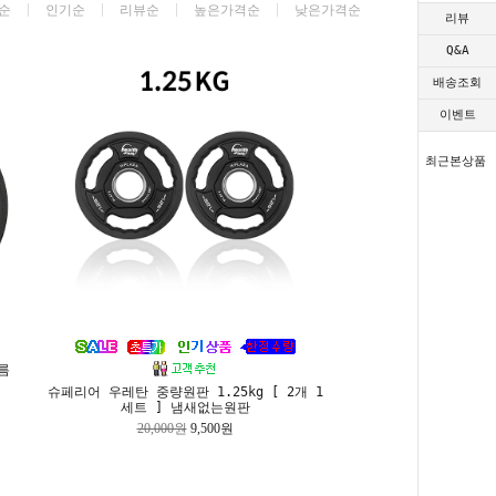
순
인기순
리뷰순
높은가격순
낮은가격순
리뷰
Q&A
배송조회
이벤트
최근본상품
름
슈페리어 우레탄 중량원판 1.25kg [ 2개 1
세트 ] 냄새없는원판
20,000원
9,500원