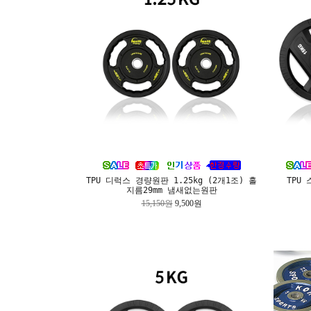
TPU 디럭스 경량원판 1.25kg (2개1조) 홀
TPU 
지름29mm 냄새없는원판
15,150원
9,500원