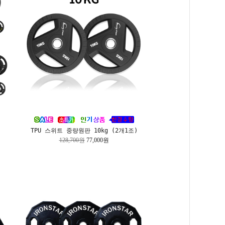
TPU 스위트 중량원판 10kg (2개1조)
128,700원
77,000원