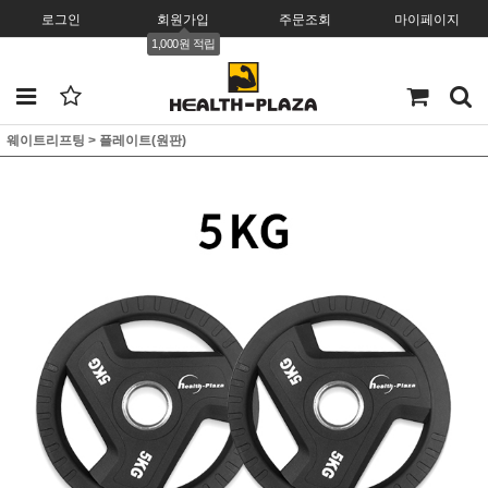
로그인
회원가입
주문조회
마이페이지
1,000원 적립
웨이트리프팅
>
플레이트(원판)