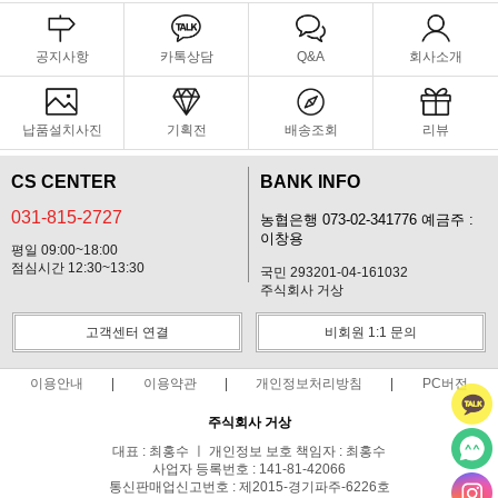
공지사항
카톡상담
Q&A
회사소개
납품설치사진
기획전
배송조회
리뷰
CS CENTER
BANK INFO
031-815-2727
농협은행 073-02-341776 예금주 :
이창용
평일 09:00~18:00
점심시간 12:30~13:30
국민 293201-04-161032
주식회사 거상
고객센터 연결
비회원 1:1 문의
이용안내
이용약관
개인정보처리방침
PC버전
주식회사 거상
대표 : 최홍수 ㅣ 개인정보 보호 책임자 : 최홍수
사업자 등록번호 : 141-81-42066
통신판매업신고번호 : 제2015-경기파주-6226호