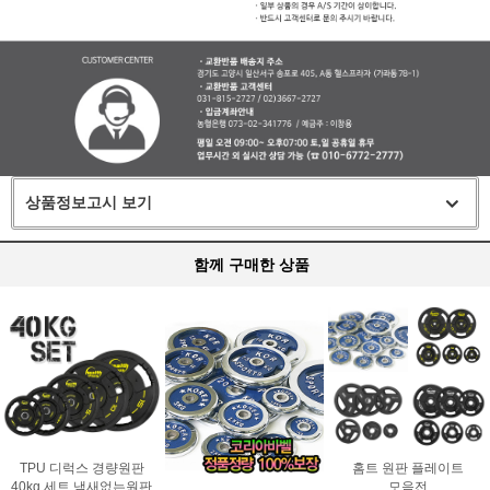
상품정보고시 보기
함께 구매한 상품
TPU 디럭스 경량원판
홈트 원판 플레이트
40kg 세트 냄새없는원판
모음전