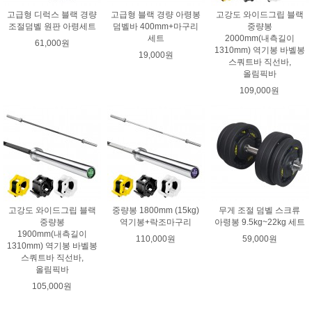
고급형 디럭스 블랙 경량
고급형 블랙 경량 아령봉
고강도 와이드그립 블랙
조절덤벨 원판 아령세트
덤벨바 400mm+마구리
중량봉
세트
2000mm(내측길이
61,000원
1310mm) 역기봉 바벨봉
19,000원
스쿼트바 직선바,
올림픽바
109,000원
고강도 와이드그립 블랙
중량봉 1800mm (15kg)
무게 조절 덤벨 스크류
중량봉
역기봉+락조마구리
아령봉 9.5kg~22kg 세트
1900mm(내측길이
110,000원
59,000원
1310mm) 역기봉 바벨봉
스쿼트바 직선바,
올림픽바
105,000원