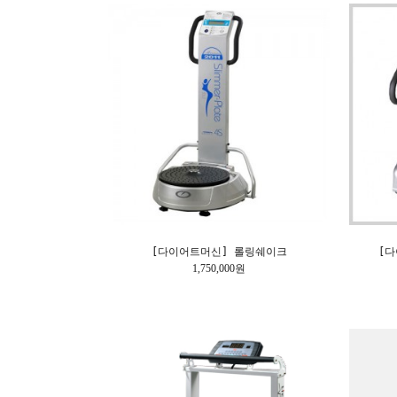
[다이어트머신] 롤링쉐이크
[다
1,750,000원