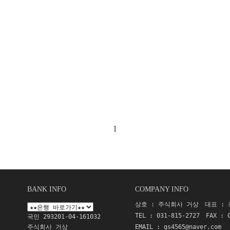
1
BANK INFO
COMPANY INFO
상호 : 주식회사 거상
대표 :
TEL : 031-815-2727
FAX : 
국민 293201-04-161032
주식회사 거상
EMAIL :
gs4565@naver.com