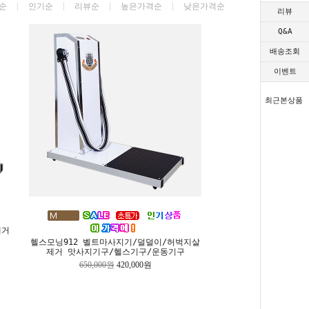
순
인기순
리뷰순
높은가격순
낮은가격순
리뷰
Q&A
배송조회
이벤트
최근본상품
제거
헬스모닝912 벨트마사지기/덜덜이/허벅지살
제거 맛사지기구/헬스기구/운동기구
650,000원
420,000원