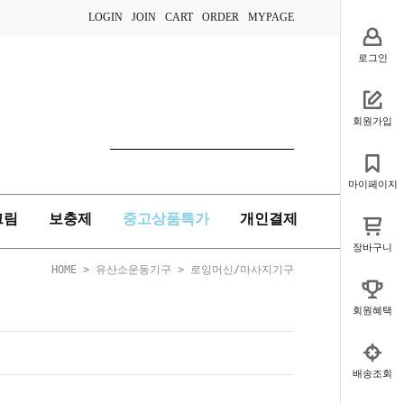
LOGIN
JOIN
CART
ORDER
MYPAGE
로그인
회원가입
마이페이지
크림
보충제
중고상품특가
개인결제
장바구니
HOME
>
유산소운동기구
>
로잉머신/마사지기구
회원혜택
배송조회