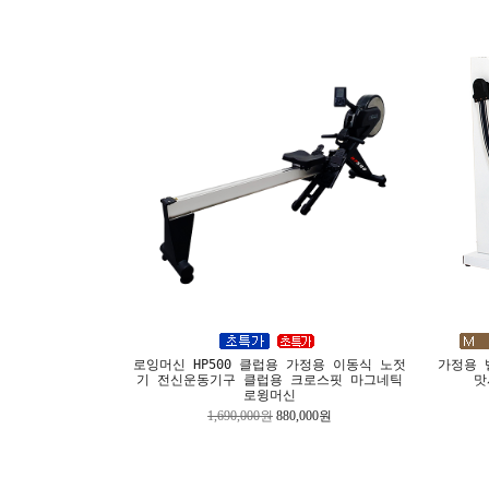
로잉머신 HP500 클럽용 가정용 이동식 노젓
가정용 
기 전신운동기구 클럽용 크로스핏 마그네틱
맛
로윙머신
1,690,000원
880,000원