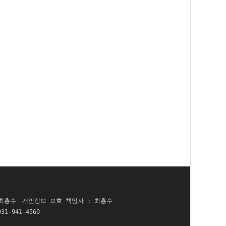
 최홍수
개인정보 보호 책임자 : 최홍수
031-941-4560