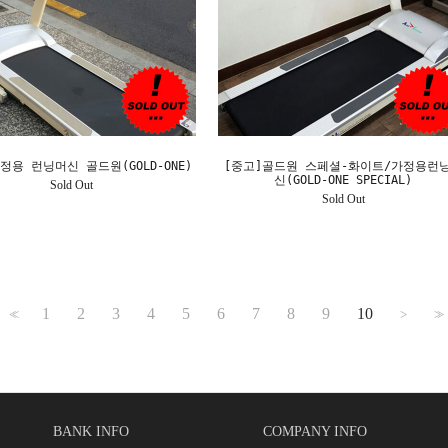
정용 런닝머신 골드원(GOLD-ONE)
[중고]골드원 스페셜-화이트/가정용런
신(GOLD-ONE SPECIAL)
Sold Out
Sold Out
1
2
3
4
5
6
7
8
9
10
<<
>
>>
BANK INFO
COMPANY INFO