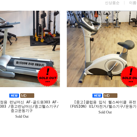
신상품순
이름
정용 런닝머신 AF-골드원303 AF-
[중고]클럽용 입식 헬스싸이클 퓨전
NE303 /중고런닝머신/중고헬스기구/
(FUSION) U1/자전거/헬스기구/운동
중고운동기구
Sold Out
Sold Out