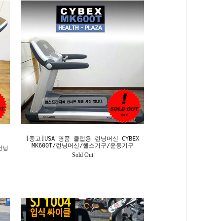
[중고]USA 명품 클럽용 런닝머신 CYBEX
MK600T/런닝머신/헬스기구/운동기구
 런닝
Sold Out