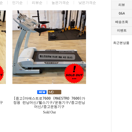
순
인기순
리뷰순
높은가격순
낮은가격순
리뷰
Q&A
배송조회
이벤트
최근본상품
[중고]마에스트로7600 (MAESTRO 7600)가
기구
정용 런닝머신/헬스기구/운동기구/중고런닝
머신/중고운동기구
Sold Out