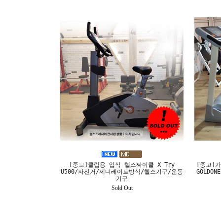
[중고]클럽용 입식 헬스싸이클 X Try
[중고]가
U500/자전거/제너레이트방식/헬스기구/운동
GOLDO
기구
Sold Out