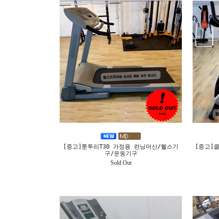
[중고]툰투리T30 가정용 런닝머신/헬스기
[중고]클
구/운동기구
Sold Out