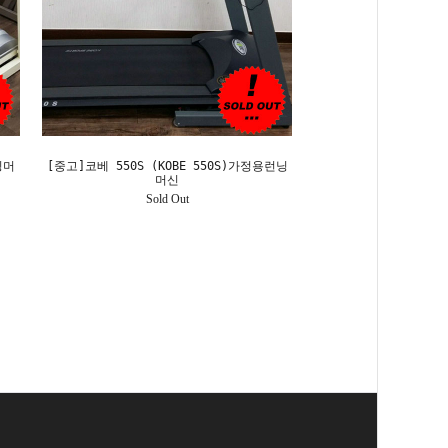
닝머
[중고]코베 550S (KOBE 550S)가정용런닝
머신
Sold Out