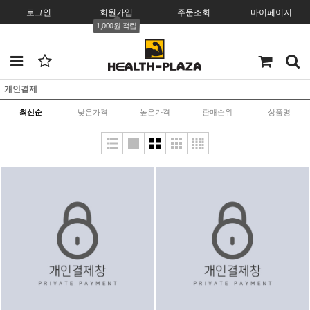
로그인
회원가입
주문조회
마이페이지
1,000원 적립
개인결제
최신순
낮은가격
높은가격
판매순위
상품명