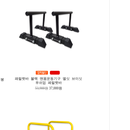
패럴렛바 블랙 맨몸운동기구 엘싯 브이싯
행봉
푸쉬업 페럴렛바
53,900원
37,000원