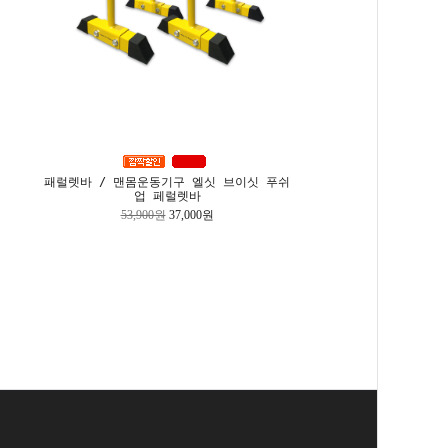
패럴렛바 / 맨몸운동기구 엘싯 브이싯 푸쉬
업 페럴렛바
53,900원
37,000원