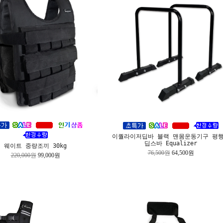
이퀄라이저딥바 블랙 맨몸운동기구 평
딥스바 Equalizer
웨이트 중량조끼 30kg
76,500원
64,500원
220,000원
99,000원