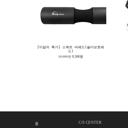
[이달의 특가] 스쿼트 바패드(숄더보호패
드)
10,000원
9,500원
C/S CENTER
홈