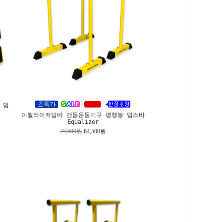
 덤
이퀄라이저딥바 맨몸운동기구 평행봉 딥스바
Equalizer
75,000원
64,500원