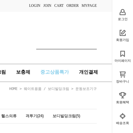
LOGIN
JOIN
CART
ORDER
MYPAGE
로그인
회원가입
마이페이지
크림
보충제
중고상품특가
개인결제
장바구니
HOME
>
웨이트용품 / 보디빌딩크림
>
운동보조기구
회원혜택
헬스의류
격투기(24)
보디빌딩크림(5)
배송조회