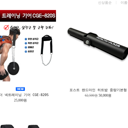
신상품순
이름
포스트 랜드마인 히트밤 중량기본형
더 넥트레이닝 기어 CGE-820S
62,500원
50,000원
25,000원