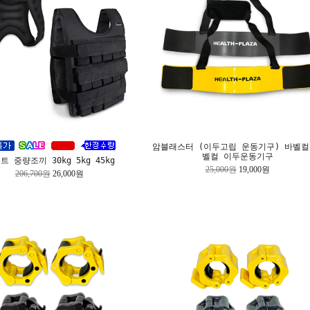
암블래스터 (이두고립 운동기구) 바벨컬
벨컬 이두운동기구
트 중량조끼 30kg 5kg 45kg
25,000원
19,000원
206,700원
26,000원