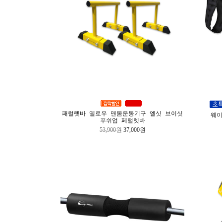
패럴렛바 옐로우 맨몸운동기구 엘싯 브이싯
웨이
푸쉬업 페럴렛바
53,900원
37,000원