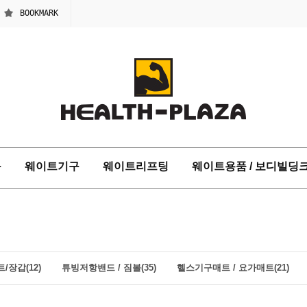
BOOKMARK
구
웨이트기구
웨이트리프팅
웨이트용품 / 보디빌딩
/장갑(12)
튜빙저항밴드 / 짐볼(35)
헬스기구매트 / 요가매트(21)