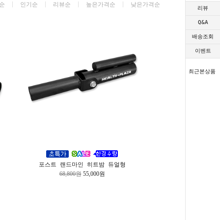
순
인기순
리뷰순
높은가격순
낮은가격순
리뷰
Q&A
배송조회
이벤트
최근본상품
포스트 랜드마인 히트밤 듀얼형
68,800원
55,000원