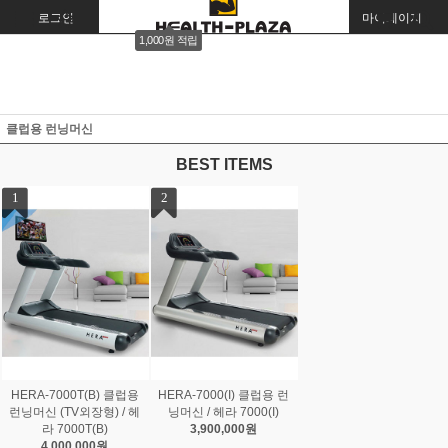
로그인
회원가입
주문조회
마이페이지
1,000원 적립
클럽용 런닝머신
BEST ITEMS
1
2
HERA-7000T(B) 클럽용
HERA-7000(I) 클럽용 런
런닝머신 (TV외장형) / 헤
닝머신 / 헤라 7000(I)
라 7000T(B)
3,900,000원
4,000,000원