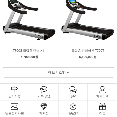
T700S 클럽용 런닝머신
클럽용 런닝머신 T700T
5,700,000원
6,600,000원
더보기
(
1
/
3
)
+
공지사항
카톡상담
Q&A
회사소개
납품설치사진
기획전
배송조회
리뷰