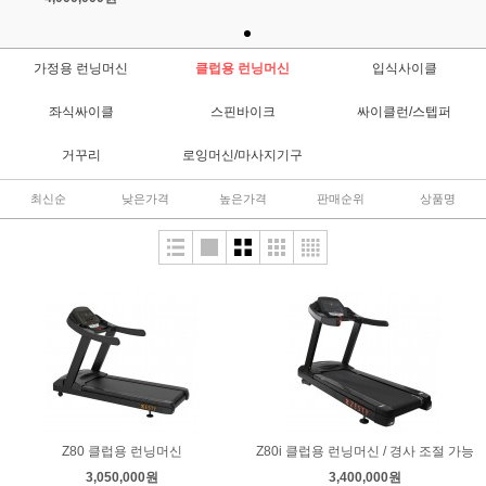
가정용 런닝머신
클럽용 런닝머신
입식사이클
좌식싸이클
스핀바이크
싸이클런/스텝퍼
거꾸리
로잉머신/마사지기구
최신순
낮은가격
높은가격
판매순위
상품명
Z80 클럽용 런닝머신
Z80i 클럽용 런닝머신 / 경사 조절 가능
3,050,000원
3,400,000원