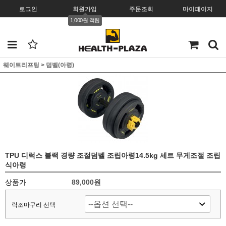
로그인
회원가입
주문조회
마이페이지
1,000원 적립
웨이트리프팅
>
덤벨(아령)
TPU 디럭스 블랙 경량 조절덤벨 조립아령14.5kg 세트 무게조절 조립
식아령
상품가
89,000원
락조마구리 선택