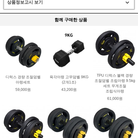
상품정보고시 보기
함께 구매한 상품
TPU 디럭스 블랙 경량
디럭스 경량 조절덤벨
육각아령 고무덤벨 9KG
조절덤벨 조립아령 9.5kg
아령세트
(2개1조)
세트 무게조절
59,000원
43,200원
조립식아령
61,000원