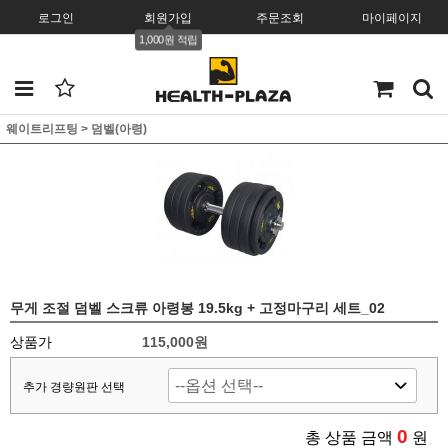
로그인
회원가입
주문조회
마이페이지
1,000원 적립
웨이트리프팅
>
덤벨(아령)
무게 조절 덤벨 스크류 아령봉 19.5kg + 고정마구리 세트_02
상품가
115,000원
추가 경량원판 선택
0
총 상품 금액
원