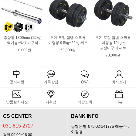
중량봉 1800mm (15kg)
무게 조절 덤벨 스크류
무게 조절 덤벨 스크류
역기봉+락조마구리
아령봉 9.5kg~22kg 세트
아령봉 12kg +
고정마구리 세트
110,000원
59,000원
73,000원
공지사항
카톡상담
Q&A
회사소개
납품설치사진
기획전
배송조회
리뷰
CS CENTER
BANK INFO
031-815-2727
농협은행 073-02-341776 예금주 :
이창용
평일 09:00~18:00