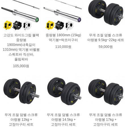
고강도 와이드그립 블랙
중량봉 1800mm (15kg)
무게 조절 덤벨 스크류
중량봉
역기봉+락조마구리
아령봉 9.5kg~22kg 세트
1900mm(내측길이
110,000원
59,000원
1310mm) 역기봉 바벨봉
스쿼트바 직선바,
올림픽바
105,000원
무게 조절 덤벨 스크류
무게 조절 덤벨 스크류
무게 조절 덤벨 스크류
아령봉 12kg +
아령봉 14.5kg +
아령봉 17kg +
고정마구리 세트
고정마구리 세트
고정마구리 세트