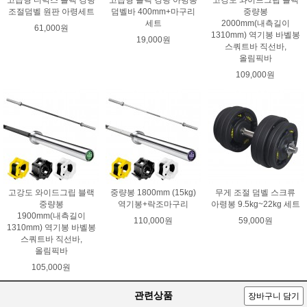
조절덤벨 원판 아령세트
덤벨바 400mm+마구리
중량봉
세트
2000mm(내측길이
61,000원
1310mm) 역기봉 바벨봉
19,000원
스쿼트바 직선바,
올림픽바
109,000원
고강도 와이드그립 블랙
중량봉 1800mm (15kg)
무게 조절 덤벨 스크류
중량봉
역기봉+락조마구리
아령봉 9.5kg~22kg 세트
1900mm(내측길이
110,000원
59,000원
1310mm) 역기봉 바벨봉
스쿼트바 직선바,
올림픽바
105,000원
관련상품
장바구니 담기