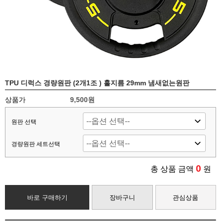
TPU 디럭스 경량원판 (2개1조 ) 홀지름 29mm 냄새없는원판
상품가
9,500원
원판 선택
경량원판 세트선택
0
총 상품 금액
원
바로 구매하기
장바구니
관심상품