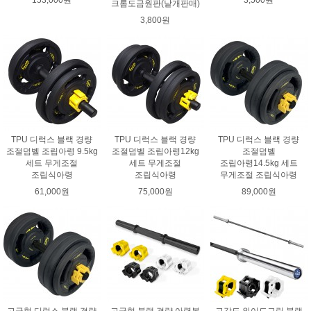
153,000원
3,500원
크롬도금원판(낱개판매)
3,800원
TPU 디럭스 블랙 경량
TPU 디럭스 블랙 경량
TPU 디럭스 블랙 경량
조절덤벨 조립아령 9.5kg
조절덤벨 조립아령12kg
조절덤벨
세트 무게조절
세트 무게조절
조립아령14.5kg 세트
조립식아령
조립식아령
무게조절 조립식아령
61,000원
75,000원
89,000원
고급형 디럭스 블랙 경량
고급형 블랙 경량 아령봉
고강도 와이드그립 블랙