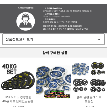
상품정보고시 보기
함께 구매한 상품
TPU 디럭스 경량원판
홈트 원판 플레이트
40kg 세트 냄새없는원판
모음전