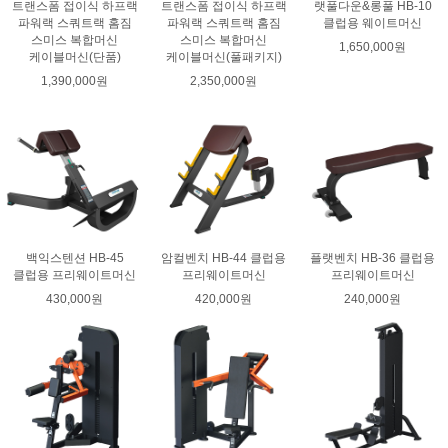
트랜스폼 접이식 하프랙
트랜스폼 접이식 하프랙
랫풀다운&롱풀 HB-10
파워랙 스쿼트랙 홈짐
파워랙 스쿼트랙 홈짐
클럽용 웨이트머신
스미스 복합머신
스미스 복합머신
1,650,000원
케이블머신(단품)
케이블머신(풀패키지)
1,390,000원
2,350,000원
백익스텐션 HB-45
암컬벤치 HB-44 클럽용
플랫벤치 HB-36 클럽용
클럽용 프리웨이트머신
프리웨이트머신
프리웨이트머신
430,000원
420,000원
240,000원