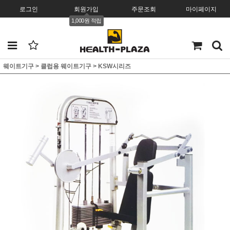
로그인
회원가입
주문조회
마이페이지
1,000원 적립
웨이트기구
>
클럽용 웨이트기구
>
KSW시리즈