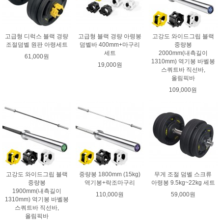
고급형 디럭스 블랙 경량
고급형 블랙 경량 아령봉
고강도 와이드그립 블랙
조절덤벨 원판 아령세트
덤벨바 400mm+마구리
중량봉
세트
2000mm(내측길이
61,000원
1310mm) 역기봉 바벨봉
19,000원
스쿼트바 직선바,
올림픽바
109,000원
고강도 와이드그립 블랙
중량봉 1800mm (15kg)
무게 조절 덤벨 스크류
중량봉
역기봉+락조마구리
아령봉 9.5kg~22kg 세트
1900mm(내측길이
110,000원
59,000원
1310mm) 역기봉 바벨봉
스쿼트바 직선바,
올림픽바