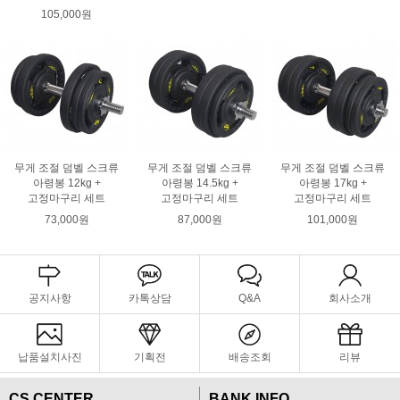
105,000원
무게 조절 덤벨 스크류
무게 조절 덤벨 스크류
무게 조절 덤벨 스크류
아령봉 12kg +
아령봉 14.5kg +
아령봉 17kg +
고정마구리 세트
고정마구리 세트
고정마구리 세트
73,000원
87,000원
101,000원
공지사항
카톡상담
Q&A
회사소개
납품설치사진
기획전
배송조회
리뷰
CS CENTER
BANK INFO