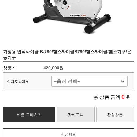
가정용 입식싸이클 B-780/헬스싸이클B780/헬스싸이클/헬스기구/운
동기구
상품가
420,000
원
설치지원여부
0
총 상품 금액
원
바로 구매하기
장바구니
관심상품
상품리뷰