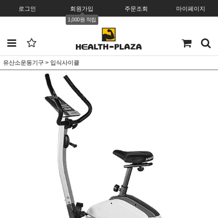
로그인
회원가입
주문조회
마이페이지
1,000원 적립
유산소운동기구
>
입식사이클