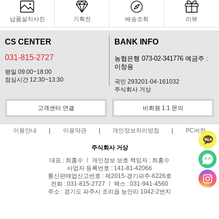
납품설치사진
기획전
배송조회
리뷰
CS CENTER
BANK INFO
031-815-2727
농협은행 073-02-341776 예금주 :
이창용
평일 09:00~18:00
점심시간 12:30~13:30
국민 293201-04-161032
주식회사 거상
고객센터 연결
비회원 1:1 문의
이용안내
이용약관
개인정보처리방침
PC버전
주식회사 거상
대표 : 최홍수 ㅣ 개인정보 보호 책임자 : 최홍수
사업자 등록번호 : 141-81-42066
통신판매업신고번호 : 제2015-경기파주-6226호
전화 : 031-815-2727 ㅣ 팩스 : 031-941-4560
주소 : 경기도 파주시 조리읍 능안리 1042-2번지
사업자정보확인