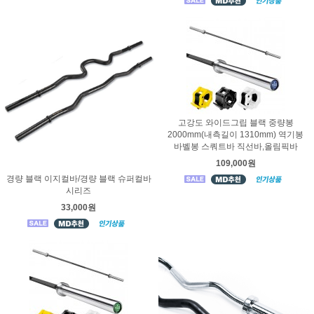
고강도 와이드그립 블랙 중량봉
2000mm(내측길이 1310mm) 역기봉
바벨봉 스쿼트바 직선바,올림픽바
109,000원
경량 블랙 이지컬바/경량 블랙 슈퍼컬바
시리즈
33,000원