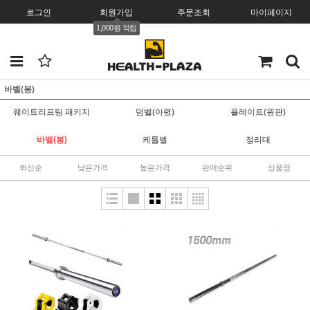
로그인
회원가입
주문조회
마이페이지
1,000원 적립
바벨(봉)
웨이트리프팅 패키지
덤벨(아령)
플레이트(원판)
바벨(봉)
케틀벨
정리대
최신순
낮은가격
높은가격
판매순위
상품명