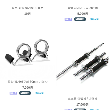
홈트 바벨 역기봉 모음전
경량 집게마구리 28mm
10원
5,000원
중량 집게마구리 50mm 기억자
7,000원
스크류 덤벨봉 / 아령봉
17,000원