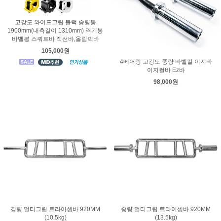
고강도 와이드그립 블랙 중량봉
1900mm(내측길이 1310mm) 역기봉
바벨봉 스쿼트바 직선바,올림픽바
105,000원
4베어링 고강도 중량 바벨컬 이지바
이지컬바 Ez바
98,000원
경량 멀티그립 트라이셉바 920MM
중량 멀티그립 트라이셉바 920MM
(10.5kg)
(13.5kg)