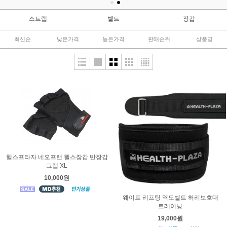
스트랩
벨트
장갑
최신순
낮은가격
높은가격
판매순위
상품명
헬스프라자 네오프랜 헬스장갑 반장갑
그랩 XL
10,000원
웨이트 리프팅 역도벨트 허리보호대
트레이닝
19,000원