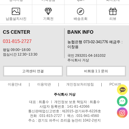
납품설치사진
기획전
배송조회
리뷰
CS CENTER
BANK INFO
031-815-2727
농협은행 073-02-341776 예금주 :
이창용
평일 09:00~18:00
점심시간 12:30~13:30
국민 293201-04-161032
주식회사 거상
고객센터 연결
비회원 1:1 문의
이용안내
이용약관
개인정보처리방침
PC버전
주식회사 거상
대표 : 최홍수 ㅣ 개인정보 보호 책임자 : 최홍수
사업자 등록번호 : 141-81-42066
통신판매업신고번호 : 제2015-경기파주-6226호
전화 : 031-815-2727 ㅣ 팩스 : 031-941-4560
주소 : 경기도 파주시 조리읍 능안리 1042-2번지
사업자정보확인