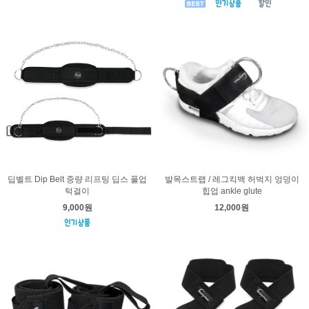
딥벨트 Dip Belt 중량 리프팅 딥스 풀업
발목스트랩 / 레그킥백 허벅지 엉덩이
턱걸이
힙업 ankle glute
9,000원
12,000원