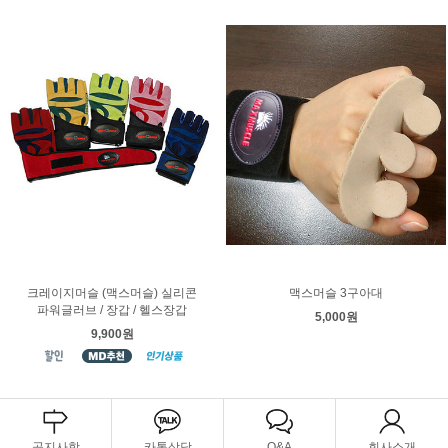
크레이지머슬 (맥스머슬) 실리콘
맥스머슬 3구아대
파워글러브 / 장갑 / 헬스장갑
5,000원
9,900원
공지사항
카톡상담
Q&A
회사소개