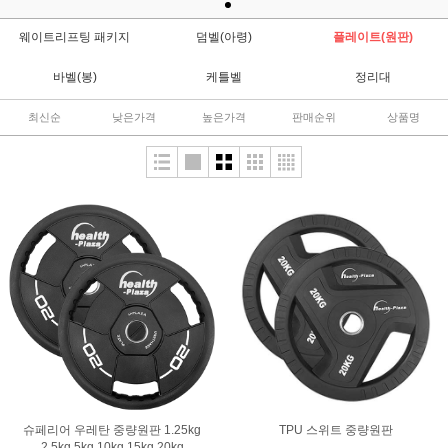
웨이트리프팅 패키지
덤벨(아령)
플레이트(원판)
바벨(봉)
케틀벨
정리대
최신순
낮은가격
높은가격
판매순위
상품명
슈페리어 우레탄 중량원판 1.25kg
TPU 스위트 중량원판
2.5kg 5kg 10kg 15kg 20kg