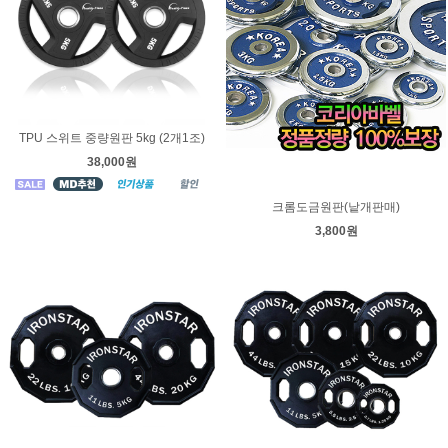
TPU 스위트 중량원판 5kg (2개1조)
38,000원
크롬도금원판(낱개판매)
3,800원