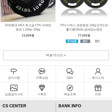
DOUBLE HEX 최고급 CPU 우레탄
TPU 디럭스 경량원판 10kg (2개1조)
원판 1.25kg~20kg
홀지름29mm 냄새없는원판
13,000원
77,000원
더보기
(
1
/
2
)
+
공지사항
카톡상담
Q&A
회사소개
납품설치사진
기획전
배송조회
리뷰
CS CENTER
BANK INFO