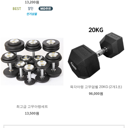
13,200원
육각아령 고무덤벨 20KG (2개1조)
96,000원
최고급 고무아령세트
13,500원