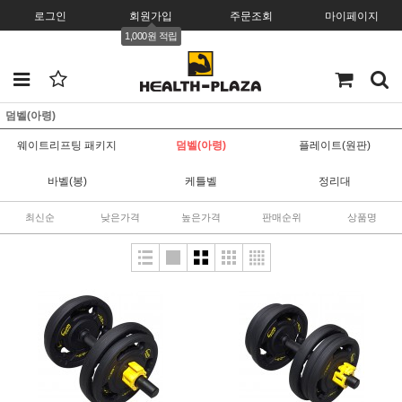
로그인
회원가입
주문조회
마이페이지
1,000원 적립
덤벨(아령)
웨이트리프팅 패키지
덤벨(아령)
플레이트(원판)
바벨(봉)
케틀벨
정리대
최신순
낮은가격
높은가격
판매순위
상품명