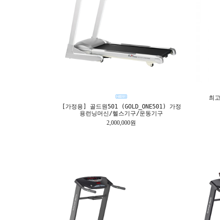
최고
[가정용] 골드원501 (GOLD_ONE501) 가정
용런닝머신/헬스기구/운동기구
2,000,000원