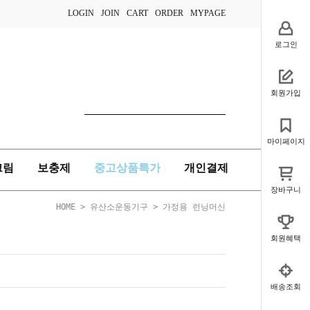
LOGIN
JOIN
CART
ORDER
MYPAGE
로그인
회원가입
마이페이지
크림
보충제
중고상품특가
개인결제
장바구니
HOME
>
유산소운동기구
>
가정용 런닝머신
회원혜택
배송조회