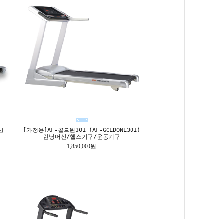
[가정용]AF-골드원301 (AF-GOLDONE301)
신
런닝머신/헬스기구/운동기구
1,850,000원