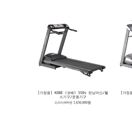
[가정용] KOBE (코베) 550s 런닝머신/헬
[가정용
스기구/운동기구
2,211,000원
1,650,000원