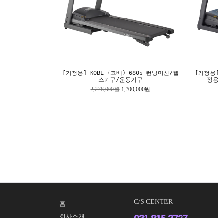
[가정용] KOBE (코베) 680s 런닝머신/헬
[가정용]
스기구/운동기구
정용
2,278,000원
1,700,000원
C/S CENTER
홈
031-815-2727
회사소개