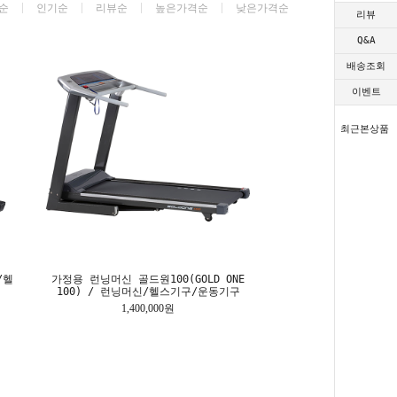
순
인기순
리뷰순
높은가격순
낮은가격순
리뷰
Q&A
배송조회
이벤트
최근본상품
/헬
가정용 런닝머신 골드원100(GOLD ONE
100) / 런닝머신/헬스기구/운동기구
1,400,000원