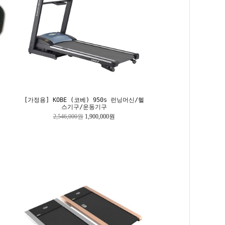
[가정용] KOBE (코베) 950s 런닝머신/헬
스기구/운동기구
2,546,000원
1,900,000원