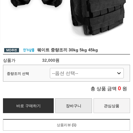
웨이트 중량조끼 30kg 5kg 45kg
상품가
32,000원
중량조끼 선택
0
총 상품 금액
원
바로 구매하기
장바구니
관심상품
상품리뷰
(1)