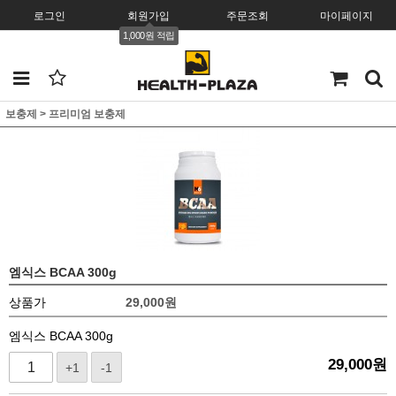
로그인
회원가입
주문조회
마이페이지
1,000원 적립
보충제
>
프리미엄 보충제
엠식스 BCAA 300g
상품가
29,000
원
엠식스 BCAA 300g
29,000
원
+1
-1