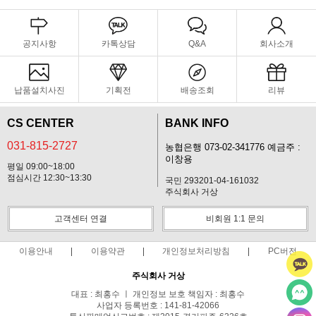
공지사항
카톡상담
Q&A
회사소개
납품설치사진
기획전
배송조회
리뷰
CS CENTER
BANK INFO
031-815-2727
농협은행 073-02-341776 예금주 :
이창용
평일 09:00~18:00
점심시간 12:30~13:30
국민 293201-04-161032
주식회사 거상
고객센터 연결
비회원 1:1 문의
이용안내
이용약관
개인정보처리방침
PC버전
주식회사 거상
대표 : 최홍수 ㅣ 개인정보 보호 책임자 : 최홍수
사업자 등록번호 : 141-81-42066