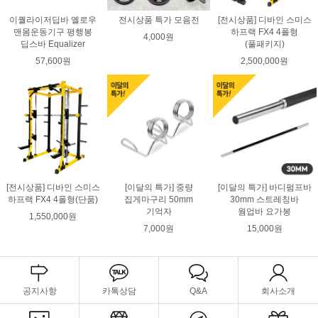
이퀄라이저딥바 옐로우
전시상품 특가 모음전
[전시상품] 디바인 스미스
맨몸운동기구 평행봉
하프랙 FX4 4폴형
4,000원
딥스바 Equalizer
(풀패키지)
57,600원
2,500,000원
[전시상품] 디바인 스미스
[이달의 특가] 중량
[이달의 특가] 바디펌프바
하프랙 FX4 4폴형(단품)
집게마구리 50mm
30mm 스트레칭바
기억자
웜업바 요가봉
1,550,000원
7,000원
15,000원
공지사항
카톡상담
Q&A
회사소개