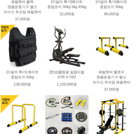
패럴렛바 블랙
[이달의 특가]웨이트
[이달의 특가]웨이트
맨몸운동기구 엘싯
중량조끼 30kg 5kg 45kg
중량조끼 30kg
브이싯 푸쉬업 페럴렛바
32,000원
99,000원
37,000원
[이달의 특가] 웨이트
[한성]클럽용 일립티컬
패럴렛바 옐로우
중량조끼 45kg
KTR V-70D
맨몸운동기구 엘싯
브이싯 푸쉬업 페럴렛바
136,000원
1,150,000원
37,000원