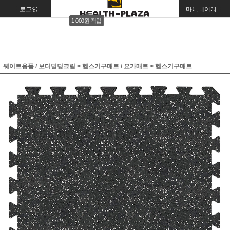
로그인
회원가입
주문조회
마이페이지
1,000원 적립
웨이트용품 / 보디빌딩크림
>
헬스기구매트 / 요가매트
>
헬스기구매트