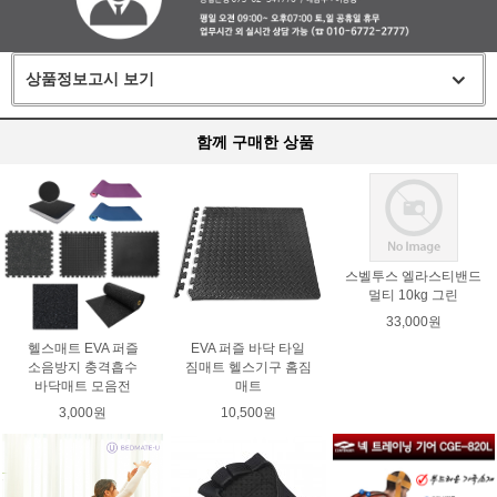
상품정보고시 보기
함께 구매한 상품
스벨투스 엘라스티밴드
멀티 10kg 그린
33,000원
헬스매트 EVA 퍼즐
EVA 퍼즐 바닥 타일
소음방지 충격흡수
짐매트 헬스기구 홈짐
바닥매트 모음전
매트
3,000원
10,500원