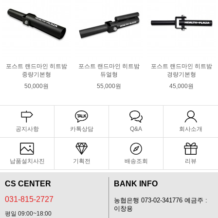
포스트 랜드마인 히트밤
포스트 랜드마인 히트밤
포스트 랜드마인 히트밤
중량기본형
듀얼형
경량기본형
50,000원
55,000원
45,000원
공지사항
카톡상담
Q&A
회사소개
납품설치사진
기획전
배송조회
리뷰
CS CENTER
BANK INFO
031-815-2727
농협은행 073-02-341776 예금주 :
이창용
평일 09:00~18:00