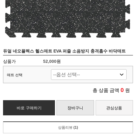
듀얼 네오플렉스 헬스매트 EVA 퍼즐 소음방지 충격흡수 바닥매트
상품가
52,000원
매트 선택
0
총 상품 금액
원
바로 구매하기
장바구니
관심상품
상품리뷰
(1)