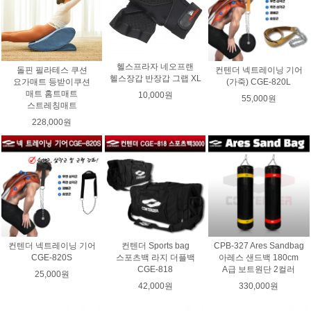
헬스프라자 네오프랜
돌핀 필라테스 쿠션
컨텐더 넥트레이닝 기어
헬스장갑 반장갑 그랩 XL
요가매트 등받이쿠션
(가죽) CGE-820L
매트 홈트매트
10,000원
55,000원
스트레칭매트
228,000원
컨텐더 넥트레이닝 기어
컨텐더 Sports bag
CPB-327 Ares Sandbag
CGE-820S
스포츠백 라지 더플백
아레스 샌드백 180cm
CGE-818
A급 보트원단 2컬러
25,000원
42,000원
330,000원