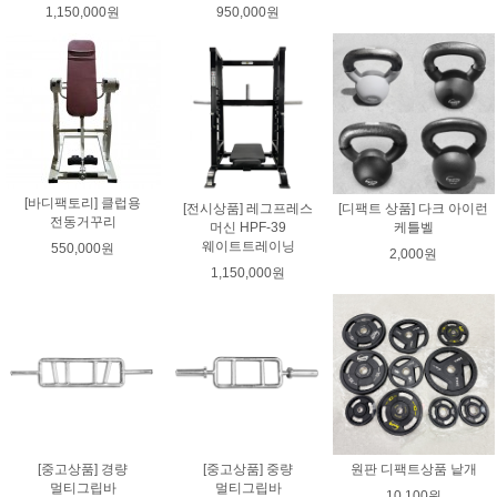
1,150,000원
950,000원
[바디팩토리] 클럽용
[전시상품] 레그프레스
[디팩트 상품] 다크 아이런
전동거꾸리
머신 HPF-39
케틀벨
웨이트트레이닝
550,000원
2,000원
1,150,000원
[중고상품] 경량
[중고상품] 중량
원판 디팩트상품 낱개
멀티그립바
멀티그립바
10,100원