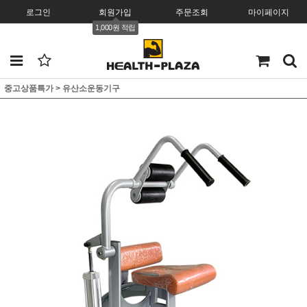
로그인
회원가입
주문조회
마이페이지
1,000원 적립
중고상품특가
>
유산소운동기구