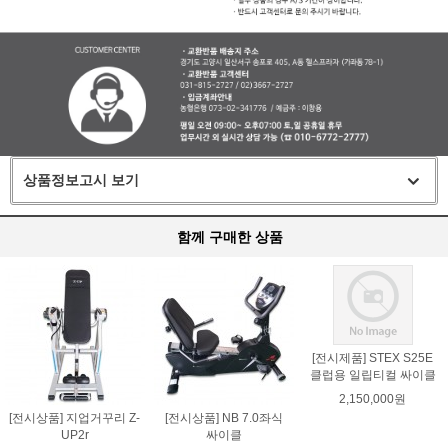
상품정보고시 보기
함께 구매한 상품
[전시제품] STEX S25E
클럽용 일립티컬 싸이클
2,150,000원
[전시상품] 지업거꾸리 Z-
[전시상품] NB 7.0좌식
UP2r
싸이클