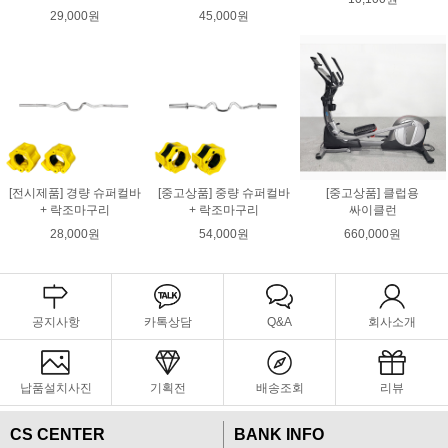
29,000원
45,000원
[전시제품] 경량 슈퍼컬바
[중고상품] 중량 슈퍼컬바
[중고상품] 클럽용
+ 락조마구리
+ 락조마구리
싸이클런
28,000원
54,000원
660,000원
공지사항
카톡상담
Q&A
회사소개
납품설치사진
기획전
배송조회
리뷰
CS CENTER
BANK INFO