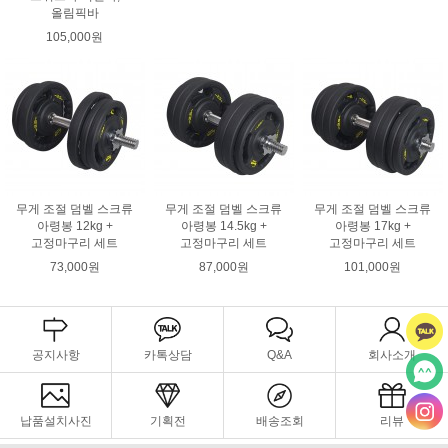
올림픽바
105,000원
무게 조절 덤벨 스크류
무게 조절 덤벨 스크류
무게 조절 덤벨 스크류
아령봉 12kg +
아령봉 14.5kg +
아령봉 17kg +
고정마구리 세트
고정마구리 세트
고정마구리 세트
73,000원
87,000원
101,000원
공지사항
카톡상담
Q&A
회사소개
납품설치사진
기획전
배송조회
리뷰