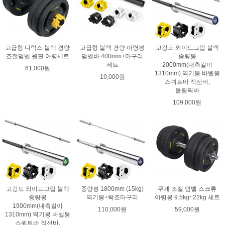
고급형 디럭스 블랙 경량
고급형 블랙 경량 아령봉
고강도 와이드그립 블랙
조절덤벨 원판 아령세트
덤벨바 400mm+마구리
중량봉
세트
2000mm(내측길이
61,000원
1310mm) 역기봉 바벨봉
19,000원
스쿼트바 직선바,
올림픽바
109,000원
고강도 와이드그립 블랙
중량봉 1800mm (15kg)
무게 조절 덤벨 스크류
중량봉
역기봉+락조마구리
아령봉 9.5kg~22kg 세트
1900mm(내측길이
110,000원
59,000원
1310mm) 역기봉 바벨봉
스쿼트바 직선바,