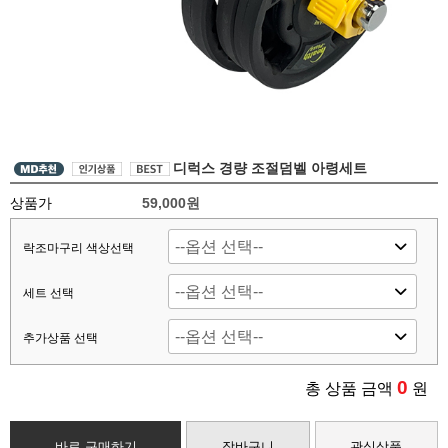
디럭스 경량 조절덤벨 아령세트
상품가
59,000원
락조마구리 색상선택
세트 선택
추가상품 선택
0
총 상품 금액
원
바로 구매하기
장바구니
관심상품