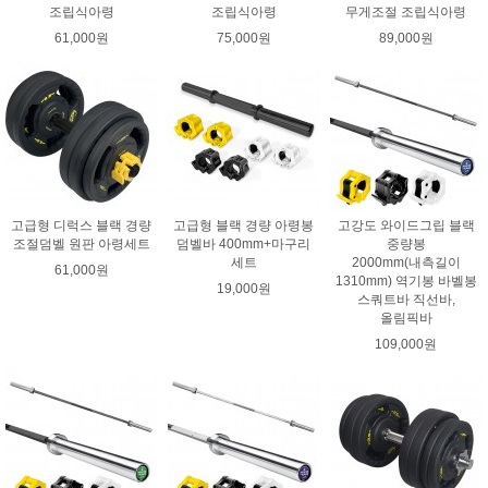
조립식아령
조립식아령
무게조절 조립식아령
61,000원
75,000원
89,000원
고급형 디럭스 블랙 경량
고급형 블랙 경량 아령봉
고강도 와이드그립 블랙
조절덤벨 원판 아령세트
덤벨바 400mm+마구리
중량봉
세트
2000mm(내측길이
61,000원
1310mm) 역기봉 바벨봉
19,000원
스쿼트바 직선바,
올림픽바
109,000원