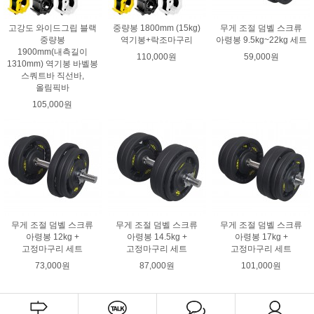
고강도 와이드그립 블랙
중량봉 1800mm (15kg)
무게 조절 덤벨 스크류
중량봉
역기봉+락조마구리
아령봉 9.5kg~22kg 세트
1900mm(내측길이
110,000원
59,000원
1310mm) 역기봉 바벨봉
스쿼트바 직선바,
올림픽바
105,000원
무게 조절 덤벨 스크류
무게 조절 덤벨 스크류
무게 조절 덤벨 스크류
아령봉 12kg +
아령봉 14.5kg +
아령봉 17kg +
고정마구리 세트
고정마구리 세트
고정마구리 세트
73,000원
87,000원
101,000원