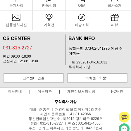
공지사항
카톡상담
Q&A
회사소개
납품설치사진
기획전
배송조회
리뷰
CS CENTER
BANK INFO
031-815-2727
농협은행 073-02-341776 예금주 :
이창용
평일 09:00~18:00
점심시간 12:30~13:30
국민 293201-04-161032
주식회사 거상
고객센터 연결
비회원 1:1 문의
이용안내
이용약관
개인정보처리방침
PC버전
주식회사 거상
대표 : 최홍수 ㅣ 개인정보 보호 책임자 : 최홍수
사업자 등록번호 : 141-81-42066
통신판매업신고번호 : 제2015-경기파주-6226호
전화 : 031-815-2727 ㅣ 팩스 : 031-941-4560
주소 : 경기도 파주시 조리읍 능안리 1042-2번지