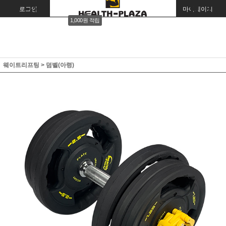
로그인
회원가입
주문조회
마이페이지
1,000원 적립
웨이트리프팅
>
덤벨(아령)