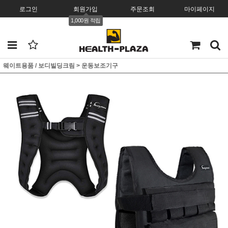
로그인
회원가입
주문조회
마이페이지
1,000원 적립
웨이트용품 / 보디빌딩크림
>
운동보조기구