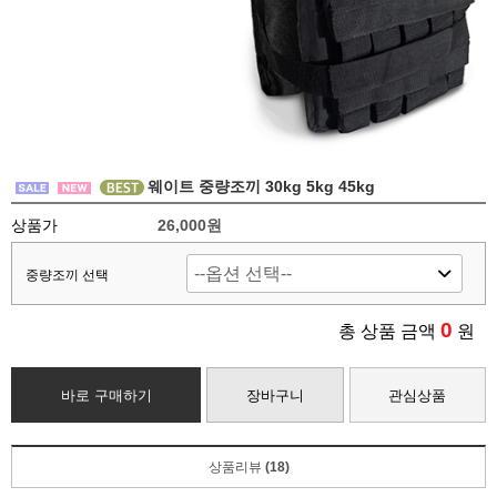
웨이트 중량조끼 30kg 5kg 45kg
상품가
26,000원
중량조끼 선택
0
총 상품 금액
원
바로 구매하기
장바구니
관심상품
상품리뷰
(18)