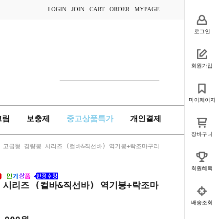
LOGIN
JOIN
CART
ORDER
MYPAGE
로그인
회원가입
마이페이지
크림
보충제
중고상품특가
개인결제
장바구니
 고급형 경량봉 시리즈 (컬바&직선바) 역기봉+락조마구리
회원혜택
 시리즈 (컬바&직선바) 역기봉+락조마
배송조회