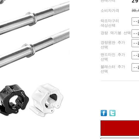
29
판매가격
소비자가격
30,
락조마구리
색상선택
경량 역기봉 선택
경량원판 추가
선택
랜드마인 추가
선택
블래스터 추가
선택