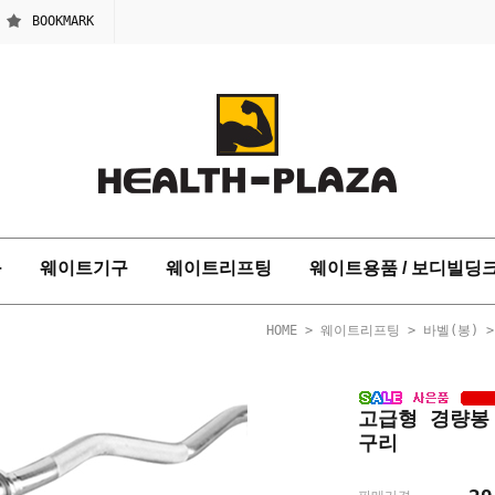
BOOKMARK
구
웨이트기구
웨이트리프팅
웨이트용품 / 보디빌딩
HOME
>
웨이트리프팅
>
바벨(봉)
>
고급형 경량봉
구리