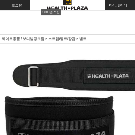
로그인
회원가입
주문조회
마이페이지
1,000원 적립
웨이트용품 / 보디빌딩크림
>
스트랩/벨트/장갑
>
벨트