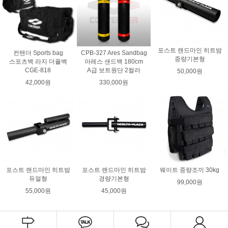
포스트 랜드마인 히트밤
컨텐더 Sports bag
CPB-327 Ares Sandbag
중량기본형
스포츠백 라지 더플백
아레스 샌드백 180cm
CGE-818
A급 보트원단 2컬러
50,000원
42,000원
330,000원
포스트 랜드마인 히트밤
포스트 랜드마인 히트밤
웨이트 중량조끼 30kg
듀얼형
경량기본형
99,000원
55,000원
45,000원