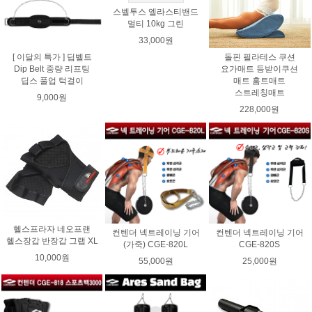
스벨투스 엘라스티밴드
멀티 10kg 그린
33,000원
[ 이달의 특가 ] 딥벨트
돌핀 필라테스 쿠션
Dip Belt 중량 리프팅
요가매트 등받이쿠션
딥스 풀업 턱걸이
매트 홈트매트
스트레칭매트
9,000원
228,000원
헬스프라자 네오프랜
컨텐더 넥트레이닝 기어
컨텐더 넥트레이닝 기어
헬스장갑 반장갑 그랩 XL
(가죽) CGE-820L
CGE-820S
10,000원
55,000원
25,000원