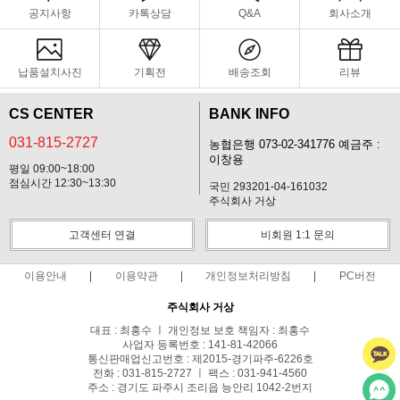
공지사항
카톡상담
Q&A
회사소개
납품설치사진
기획전
배송조회
리뷰
CS CENTER
BANK INFO
031-815-2727
농협은행 073-02-341776 예금주 :
이창용
평일 09:00~18:00
점심시간 12:30~13:30
국민 293201-04-161032
주식회사 거상
고객센터 연결
비회원 1:1 문의
이용안내
이용약관
개인정보처리방침
PC버전
주식회사 거상
대표 : 최홍수 ㅣ 개인정보 보호 책임자 : 최홍수
사업자 등록번호 : 141-81-42066
통신판매업신고번호 : 제2015-경기파주-6226호
전화 : 031-815-2727 ㅣ 팩스 : 031-941-4560
주소 : 경기도 파주시 조리읍 능안리 1042-2번지