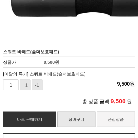
스쿼트 바패드(숄더보호패드)
상품가
9,500
원
[이달의 특가] 스쿼트 바패드(숄더보호패드)
9,500
원
+1
-1
9,500
총 상품 금액
원
바로 구매하기
장바구니
관심상품