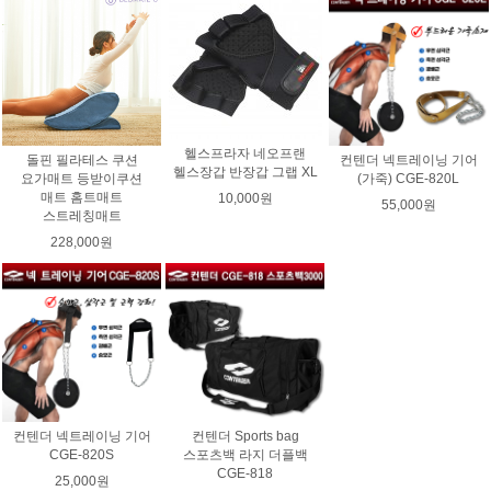
헬스프라자 네오프랜
돌핀 필라테스 쿠션
컨텐더 넥트레이닝 기어
헬스장갑 반장갑 그랩 XL
요가매트 등받이쿠션
(가죽) CGE-820L
매트 홈트매트
10,000원
55,000원
스트레칭매트
228,000원
컨텐더 넥트레이닝 기어
컨텐더 Sports bag
CGE-820S
스포츠백 라지 더플백
CGE-818
25,000원