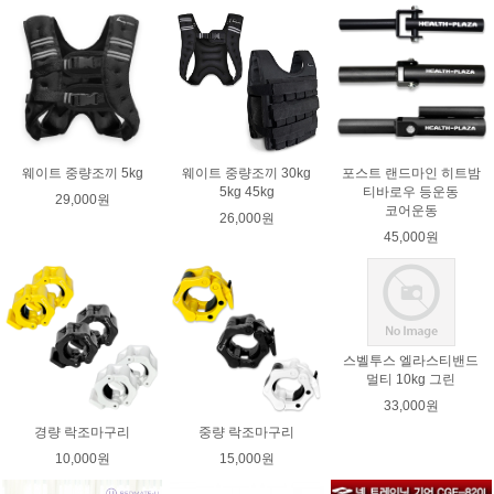
웨이트 중량조끼 5kg
웨이트 중량조끼 30kg
포스트 랜드마인 히트밤
5kg 45kg
티바로우 등운동
29,000원
코어운동
26,000원
45,000원
스벨투스 엘라스티밴드
멀티 10kg 그린
33,000원
경량 락조마구리
중량 락조마구리
10,000원
15,000원