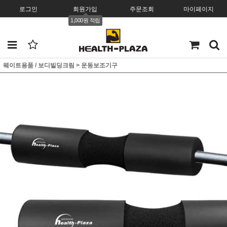
로그인
회원가입
주문조회
마이페이지
1,000원 적립
웨이트용품 / 보디빌딩크림
>
운동보조기구