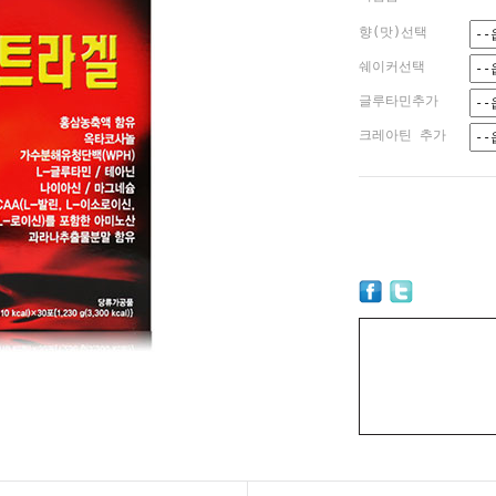
향(맛)선택
쉐이커선택
글루타민추가
크레아틴 추가