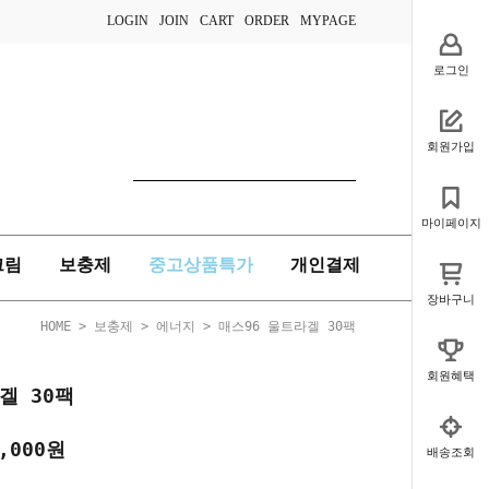
LOGIN
JOIN
CART
ORDER
MYPAGE
로그인
회원가입
마이페이지
크림
보충제
중고상품특가
개인결제
장바구니
HOME
>
보충제
>
에너지
> 매스96 울트라겔 30팩
회원혜택
겔 30팩
,000
원
배송조회