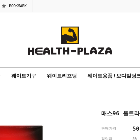
BOOKMARK
구
웨이트기구
웨이트리프팅
웨이트용품 / 보디빌딩
매스96 울트라
50
판매가격
적립금
5%