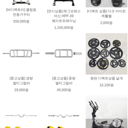
[바디팩토리] 클럽용
[전시상품] 레그프레스
[디팩트 상품] 다크 아이런
전동거꾸리
머신 HPF-39
케틀벨
웨이트트레이닝
550,000원
2,000원
1,150,000원
[중고상품] 경량
[중고상품] 중량
원판 디팩트상품 낱개
멀티그립바
멀티그립바
10,100원
29,000원
45,000원