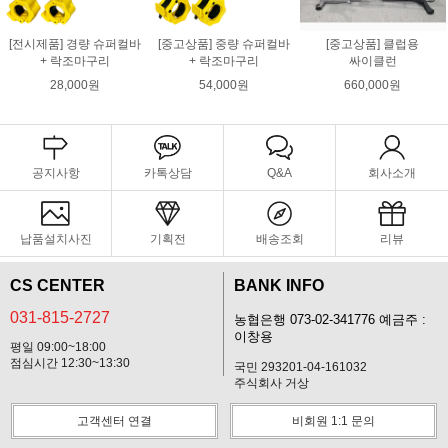
[전시제품] 경량 슈퍼컬바
[중고상품] 중량 슈퍼컬바
[중고상품] 클럽용
+ 락조마구리
+ 락조마구리
싸이클런
28,000원
54,000원
660,000원
공지사항
카톡상담
Q&A
회사소개
납품설치사진
기획전
배송조회
리뷰
CS CENTER
BANK INFO
031-815-2727
농협은행 073-02-341776 예금주 :
이창용
평일 09:00~18:00
점심시간 12:30~13:30
국민 293201-04-161032
주식회사 거상
고객센터 연결
비회원 1:1 문의