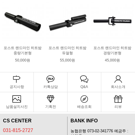
포스트 랜드마인 히트밤
포스트 랜드마인 히트밤
포스트 랜드마인 히트밤
중량기본형
듀얼형
경량기본형
50,000원
55,000원
45,000원
공지사항
카톡상담
Q&A
회사소개
납품설치사진
기획전
배송조회
리뷰
CS CENTER
BANK INFO
031-815-2727
농협은행 073-02-341776 예금주 :