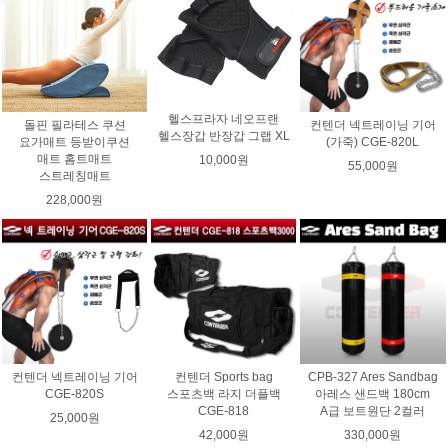
헬스프라자 네오프랜
돌핀 필라테스 쿠션
컨텐더 넥트레이닝 기어
헬스장갑 반장갑 그랩 XL
요가매트 등받이쿠션
(가죽) CGE-820L
매트 홈트매트
10,000원
55,000원
스트레칭매트
228,000원
컨텐더 넥트레이닝 기어
컨텐더 Sports bag
CPB-327 Ares Sandbag
CGE-820S
스포츠백 라지 더플백
아레스 샌드백 180cm
CGE-818
A급 보트원단 2컬러
25,000원
42,000원
330,000원