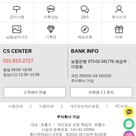
공지사항
카톡상담
Q&A
회사소개
납품설치사진
기획전
배송조회
리뷰
CS CENTER
BANK INFO
031-815-2727
농협은행 073-02-341776 예금주 :
이창용
평일 09:00~18:00
점심시간 12:30~13:30
국민 293201-04-161032
주식회사 거상
고객센터 연결
비회원 1:1 문의
이용안내
이용약관
개인정보처리방침
PC버전
주식회사 거상
대표 : 최홍수 ㅣ 개인정보 보호 책임자 : 최홍수
사업자 등록번호 : 141-81-42066
통신판매업신고번호 : 제2015-경기파주-6226호