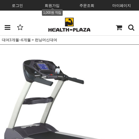
로그인
회원가입
주문조회
마이페이지
1,000원 적립
대여3개월~6개월
>
런닝머신대여