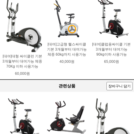
[대여]고급형 헬스싸이클
[대여]클럽용싸이클 기본
기본 3개월부터 대여가능
3개월부터 대여가능
체중 60kg까지 사용가능
90kg이하 사용가능
[대여]대형 싸이클런 기본
3개월부터 대여가능 체중
40,000원
65,000원
70Kg 이하 사용가능
60,000원
관련상품
장바구니 담기