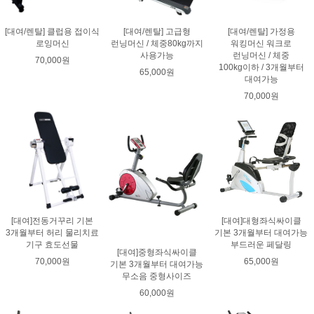
[대여/렌탈] 클럽용 접이식
[대여/렌탈] 고급형
[대여/렌탈] 가정용
로잉머신
런닝머신 / 체중80kg까지
워킹머신 워크로
사용가능
런닝머신 / 체중
70,000원
100kg이하 / 3개월부터
65,000원
대여가능
70,000원
[대여]전동거꾸리 기본
[대여]대형좌식싸이클
3개월부터 허리 물리치료
기본 3개월부터 대여가능
기구 효도선물
부드러운 페달링
[대여]중형좌식싸이클
70,000원
65,000원
기본 3개월부터 대여가능
무소음 중형사이즈
60,000원