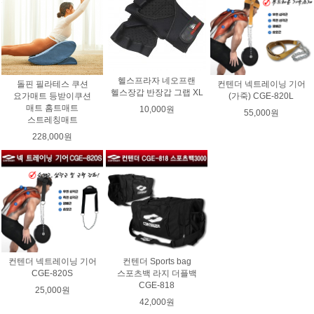
헬스프라자 네오프랜
돌핀 필라테스 쿠션
컨텐더 넥트레이닝 기어
헬스장갑 반장갑 그랩 XL
요가매트 등받이쿠션
(가죽) CGE-820L
매트 홈트매트
10,000원
55,000원
스트레칭매트
228,000원
컨텐더 넥트레이닝 기어
컨텐더 Sports bag
CGE-820S
스포츠백 라지 더플백
CGE-818
25,000원
42,000원