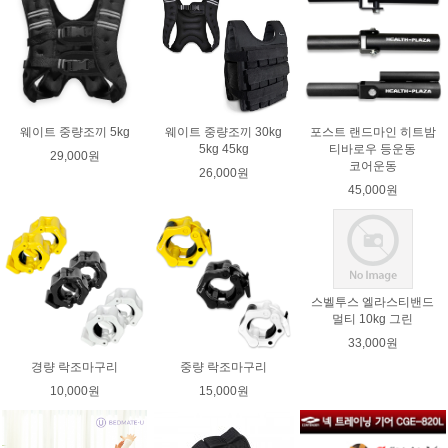
웨이트 중량조끼 5kg
웨이트 중량조끼 30kg
포스트 랜드마인 히트밤
5kg 45kg
티바로우 등운동
29,000원
코어운동
26,000원
45,000원
스벨투스 엘라스티밴드
멀티 10kg 그린
33,000원
경량 락조마구리
중량 락조마구리
10,000원
15,000원