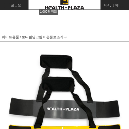
로그인
회원가입
주문조회
마이페이지
1,000원 적립
웨이트용품 / 보디빌딩크림
>
운동보조기구