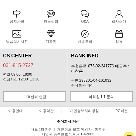
공지사항
카톡상담
Q&A
회사소개
납품설치사진
기획전
배송조회
리뷰
CS CENTER
BANK INFO
031-815-2727
농협은행 073-02-341776 예금주 :
이창용
평일 09:00~18:00
점심시간 12:30~13:30
국민 293201-04-161032
주식회사 거상
고객센터 연결
비회원 1:1 문의
이용안내
이용약관
개인정보처리방침
PC버전
주식회사 거상
대표 : 최홍수 ㅣ 개인정보 보호 책임자 : 최홍수
사업자 등록번호 : 141-81-42066