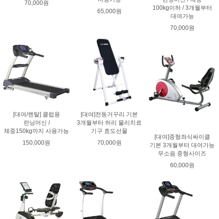
70,000원
100kg이하 / 3개월부터
65,000원
대여가능
70,000원
[대여/렌탈] 클럽용
[대여]전동거꾸리 기본
런닝머신 /
3개월부터 허리 물리치료
체중150kg까지 사용가능
기구 효도선물
[대여]중형좌식싸이클
150,000원
70,000원
기본 3개월부터 대여가능
무소음 중형사이즈
60,000원