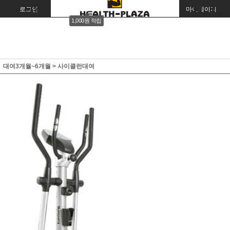
로그인
회원가입
주문조회
마이페이지
1,000원 적립
대여3개월~6개월
>
사이클런대여