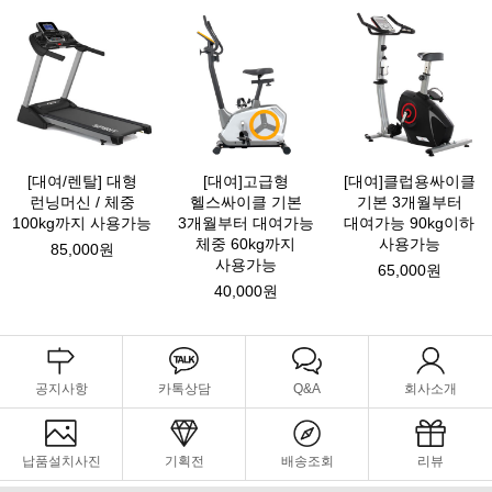
[대여/렌탈] 대형
[대여]고급형
[대여]클럽용싸이클
런닝머신 / 체중
헬스싸이클 기본
기본 3개월부터
100kg까지 사용가능
3개월부터 대여가능
대여가능 90kg이하
체중 60kg까지
사용가능
85,000원
사용가능
65,000원
40,000원
공지사항
카톡상담
Q&A
회사소개
납품설치사진
기획전
배송조회
리뷰