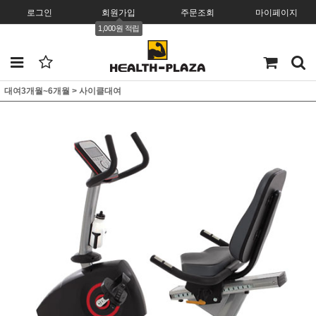
로그인
회원가입
주문조회
마이페이지
1,000원 적립
대여3개월~6개월
>
사이클대여