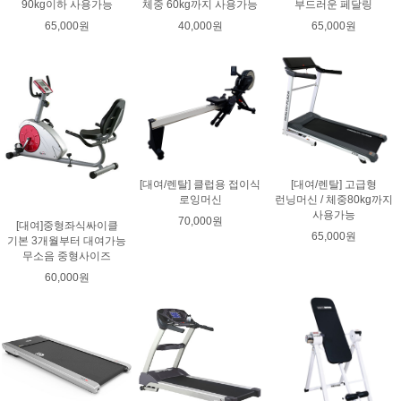
90kg이하 사용가능
체중 60kg까지 사용가능
부드러운 페달링
65,000원
40,000원
65,000원
[대여/렌탈] 클럽용 접이식
[대여/렌탈] 고급형
로잉머신
런닝머신 / 체중80kg까지
사용가능
70,000원
[대여]중형좌식싸이클
65,000원
기본 3개월부터 대여가능
무소음 중형사이즈
60,000원