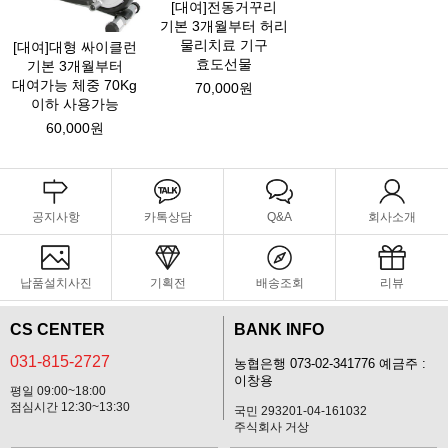
[대여]전동거꾸리
기본 3개월부터 허리
물리치료 기구
[대여]대형 싸이클런
효도선물
기본 3개월부터
대여가능 체중 70Kg
70,000원
이하 사용가능
60,000원
공지사항
카톡상담
Q&A
회사소개
납품설치사진
기획전
배송조회
리뷰
CS CENTER
BANK INFO
031-815-2727
농협은행 073-02-341776 예금주 :
이창용
평일 09:00~18:00
점심시간 12:30~13:30
국민 293201-04-161032
주식회사 거상