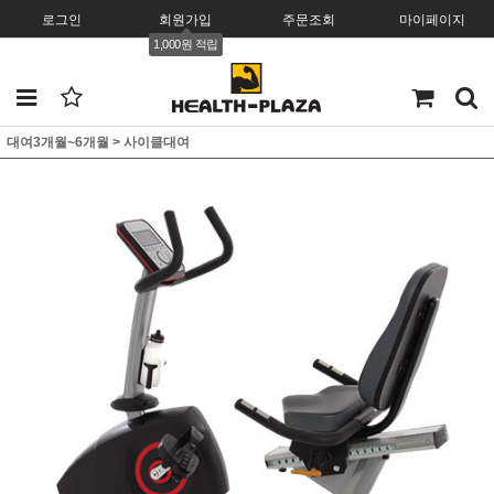
로그인
회원가입
주문조회
마이페이지
1,000원 적립
대여3개월~6개월
>
사이클대여