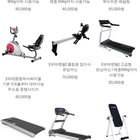
90kg이하 사용가능
체중 60kg까지 사용가능
부드러운 페달링
65,000원
40,000원
65,000원
[대여/렌탈] 클럽용 접이식
[대여/렌탈] 고급형
로잉머신
런닝머신 / 체중80kg까지
사용가능
70,000원
[대여]중형좌식싸이클
65,000원
기본 3개월부터 대여가능
무소음 중형사이즈
60,000원