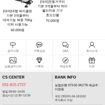
[대여]전동거꾸리
기본 3개월부터 허리
물리치료 기구
[대여]대형 싸이클런
효도선물
기본 3개월부터
대여가능 체중 70Kg
70,000원
이하 사용가능
60,000원
공지사항
카톡상담
Q&A
회사소개
납품설치사진
기획전
배송조회
리뷰
CS CENTER
BANK INFO
031-815-2727
농협은행 073-02-341776 예금주 :
이창용
평일 09:00~18:00
점심시간 12:30~13:30
국민 293201-04-161032
주식회사 거상