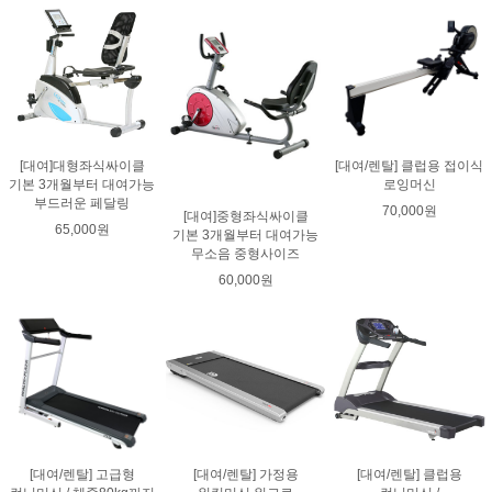
[대여]대형좌식싸이클
[대여/렌탈] 클럽용 접이식
기본 3개월부터 대여가능
로잉머신
부드러운 페달링
70,000원
[대여]중형좌식싸이클
65,000원
기본 3개월부터 대여가능
무소음 중형사이즈
60,000원
[대여/렌탈] 고급형
[대여/렌탈] 가정용
[대여/렌탈] 클럽용