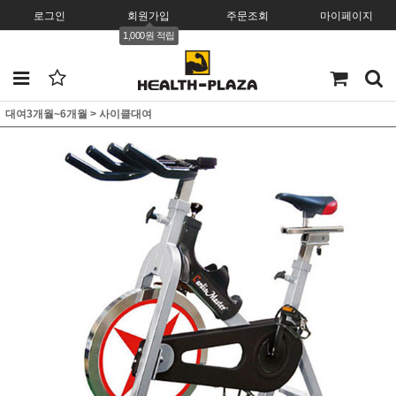
로그인
회원가입
주문조회
마이페이지
1,000원 적립
대여3개월~6개월
>
사이클대여