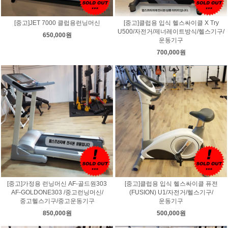
[중고]JET 7000 클럽용런닝머신
[중고]클럽용 입식 헬스싸이클 X Try
U500/자전거/제너레이트방식/헬스기구/
650,000원
운동기구
700,000원
[중고]가정용 런닝머신 AF-골드원303
[중고]클럽용 입식 헬스싸이클 퓨전
AF-GOLDONE303 /중고런닝머신/
(FUSION) U1/자전거/헬스기구/
중고헬스기구/중고운동기구
운동기구
850,000원
500,000원