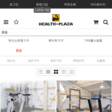
로그인
회원가입
주문조회
마이페이지
1,000원 적립
품절
유산소운동기구
웨이트기구
기타헬스용품
품절
최신순
낮은가격
높은가격
판매순위
상품명