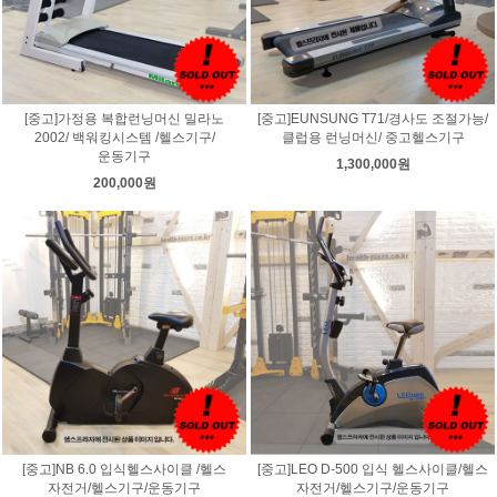
[중고]가정용 복합런닝머신 밀라노
[중고]EUNSUNG T71/경사도 조절가능/
2002/ 백워킹시스템 /헬스기구/
클럽용 런닝머신/ 중고헬스기구
운동기구
1,300,000원
200,000원
[중고]NB 6.0 입식헬스사이클 /헬스
[중고]LEO D-500 입식 헬스사이클/헬스
자전거/헬스기구/운동기구
자전거/헬스기구/운동기구