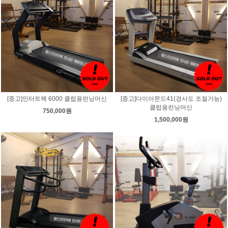
[중고]인터트랙 6000 클럽용런닝머신
[중고]다이아몬드41(경사도 조절가능)
클럽용런닝머신
750,000원
1,500,000원