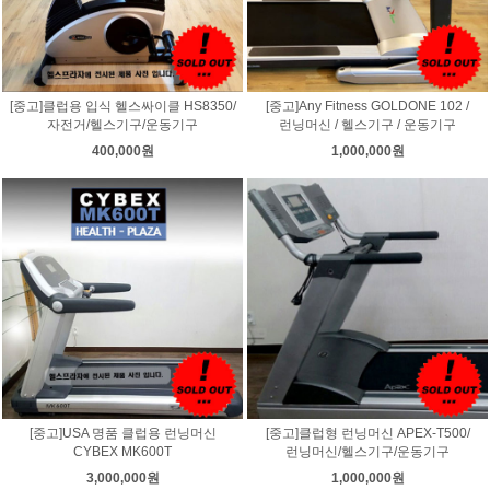
[중고]클럽용 입식 헬스싸이클 HS8350/
[중고]Any Fitness GOLDONE 102 /
자전거/헬스기구/운동기구
런닝머신 / 헬스기구 / 운동기구
400,000원
1,000,000원
[중고]USA 명품 클럽용 런닝머신
[중고]클럽형 런닝머신 APEX-T500/
CYBEX MK600T
런닝머신/헬스기구/운동기구
3,000,000원
1,000,000원