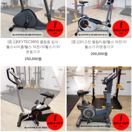
[중고]KEYTEC9950 클럽용 입식
[중고]이고진 엘립티컬/헬스 자전거/
헬스사이클/헬스 자전거//헬스기구/
헬스기구/운동기구
운동기구
200,000원
250,000원